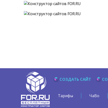
СОЗДАТЬ САЙТ
СО
Тарифы
ЧаВо