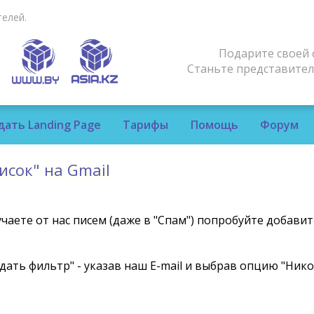
елей.
Подарите своей 
Станьте представите
дать Landing Page
Тарифы
Помощь
Форум
исок" на Gmail
учаете от нас писем (даже в "Спам") попробуйте добави
здать фильтр" - указав наш E-mail и выбрав опцию "Нико