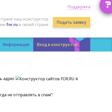
?
Поддержка
стране наш конструктор.
Подать заявку
лем
for.ru
в своей стране.
Информация
Вход в конструктор
ть адрес
в
гда не отправлять в спам":