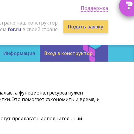
?
Поддержка
стране наш конструктор.
Подать заявку
лем
for.ru
в своей стране.
Информация
Вход в конструктор
алые, а функционал ресурса нужен
ки. Это помогает сэкономить и время, и
 могут предлагать дополнительный
.