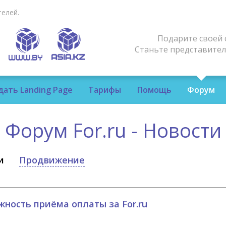
елей.
Подарите своей 
Станьте представите
дать Landing Page
Тарифы
Помощь
Форум
Форум For.ru - Новости
и
Продвижение
ность приёма оплаты за For.ru